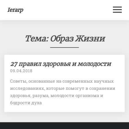
Toggl
Ierarp
Naviga
Тема:
Образ Жизни
27
27 правил здоровья и молодости
правил
09.04.2018
здоровья
Советы, основанные на современных научных
и
исследованиях, которые помогут в сохранении
молодости
здоровья, разума, молодости организма и
бодрости духа