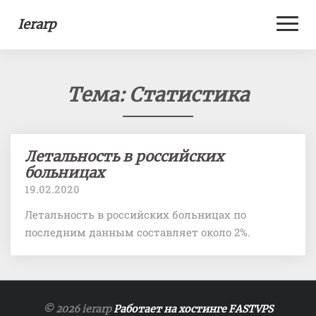
Toggl
Ierarp
Naviga
Тема:
Статистика
Летальность
Летальность в российских
в
больницах
российских
19.02.2020
больницах
Летальность в российских больницах по
последним данным составляет около 2%.
© 2026 ierarp
Работает на хостинге FASTVPS