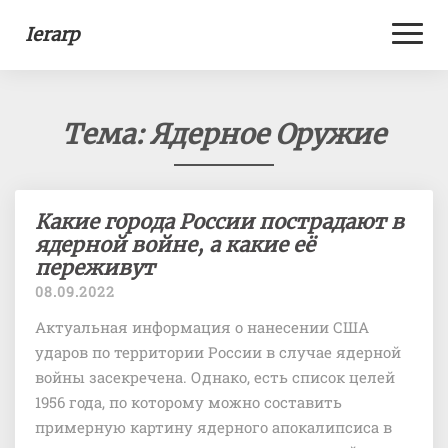
Toggl
Ierarp
Naviga
Тема:
Ядерное Оружие
Какие
Какие города России пострадают в
города
ядерной войне, а какие её
России
переживут
пострадают
08.09.2022
в
Актуальная информация о нанесении США
ядерной
войне,
ударов по территории России в случае ядерной
а
войны засекречена. Однако, есть список целей
какие
1956 года, по которому можно составить
её
примерную картину ядерного апокалипсиса в
переживут