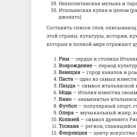
Неаполитанская музыка и тар
Итальянская кухня в целом (ра
джелато)
Составить список слов, описывающ
этой страны: культуры, истории, кух
которые в полной мере отражают д
Рим
— сердце и столица Италии
Возрождение
— период культур
Венеция
— город каналов и ро
Паста
— одно из самых извест
Пицца
— символ итальянской 
Мода
— Италия известна свои
Вино
— знаменитые итальянские
Футбол
— популярный спорт, с
Опера
— музыкальный жанр, ко
Колизей
— символ древнего Рим
Тоскана
— регион, славящийся
Флоренция
— центр искусства 