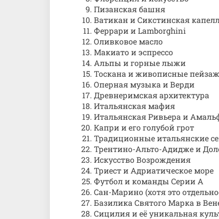
Пизанская башня
Ватикан и Сикстинская капел
Феррари и Lamborghini
Оливковое масло
Макиато и эспрессо
Альпы и горные лыжи
Тоскана и живописные пейза
Оперная музыка и Верди
Древнеримская архитектура
Итальянская мафия
Итальянская Ривьера и Амаль
Капри и его голубой грот
Традиционные итальянские с
Трентино-Альто-Адидже и До
Искусство Возрождения
Триест и Адриатическое море
Футбол и команды Серии А
Сан-Марино (хотя это отдельно
Базилика Святого Марка в Ве
Сицилия и её уникальная куль