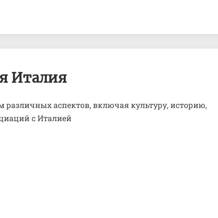
С
ся Италия
чем
ассоциируется
м различных аспектов, включая культуру, историю,
Италия
оциаций с Италией