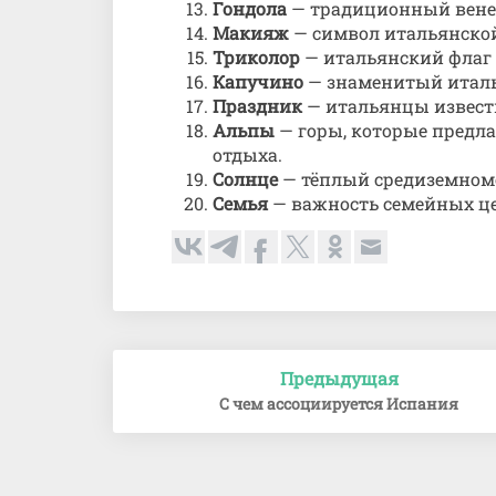
Гондола
— традиционный вене
Макияж
— символ итальянской
Триколор
— итальянский флаг 
Капучино
— знаменитый итал
Праздник
— итальянцы извест
Альпы
— горы, которые предл
отдыха.
Солнце
— тёплый средиземном
Семья
— важность семейных це
Навигация
Предыдущая
по
С чем ассоциируется Испания
записям