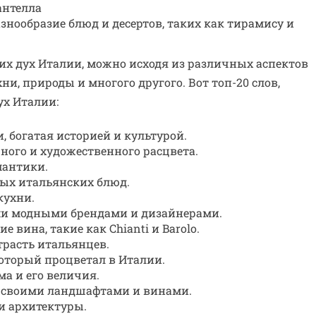
антелла
знообразие блюд и десертов, таких как тирамису и
их дух Италии, можно исходя из различных аспектов
ни, природы и многого другого. Вот топ-20 слов,
ух Италии:
, богатая историей и культурой.
ного и художественного расцвета.
мантики.
ных итальянских блюд.
кухни.
ми модными брендами и дизайнерами.
 вина, такие как Chianti и Barolo.
трасть итальянцев.
торый процветал в Италии.
а и его величия.
 своими ландшафтами и винами.
и архитектуры.