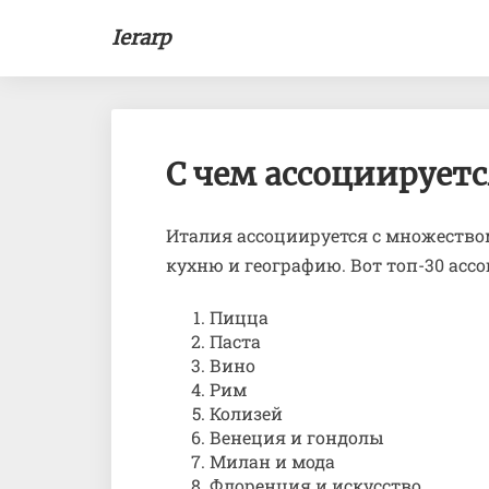
Ierarp
С чем ассоциирует
Италия ассоциируется с множество
кухню и географию. Вот топ-30 асс
Пицца
Паста
Вино
Рим
Колизей
Венеция и гондолы
Милан и мода
Флоренция и искусство