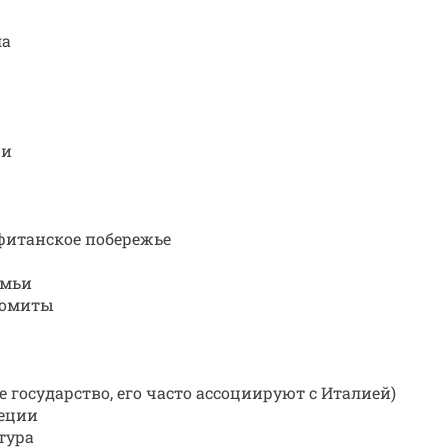
ла
жи
фитанское побережье
емьи
ломиты
е государство, его часто ассоциируют с Италией)
неции
тура